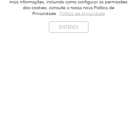
mais informações, incluindo como configurar as permissões
dos cookies, consulte a nossa nova Política de
Privacidade.
Política de privacidade
ENTENDI
Sustentabilidade
Contato
Imprensa
Faça Parte
Seja um Franqueado
Dados Pessoais
Política de Privacidade
Português