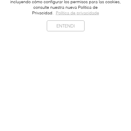
incluyendo cómo configurar los permisos para las cookies,
consulte nuestra nueva Política de
Privacidad.
Política de privacidade
ENTENDI
Sostenibilidad
Contacto
Prensa
Unete
Ser un Franquiciado
Datos Personales
Política de Privacidad
Portugués