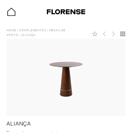
HOME
/
COMPLEMENTOS
/
MESAS DE
APOYO
/
ALIANÇA
ALIANÇA