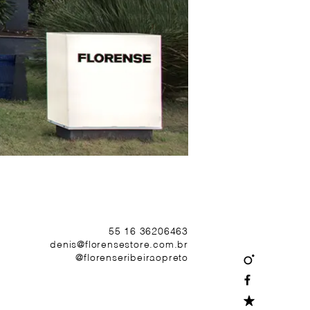
55 16 36206463
denis@florensestore.com.br
@florenseribeiraopreto