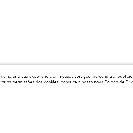
melhorar a sua experiência em nossos serviços, personalizar public
rar as permissões dos cookies, consulte a nossa nova Política de Pri
mprensa
Faça Parte
Seja um Franqueado
Dados
Português
Inglês
Espanhol